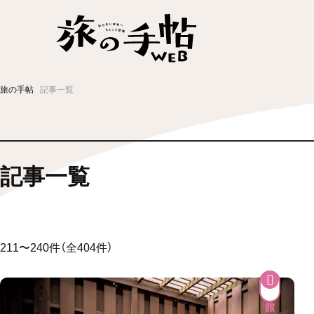
温泉
グルメ
街歩き
ニュース
旅の手帖
記事一覧
新着記事
記事一覧
211〜240件（全404件）