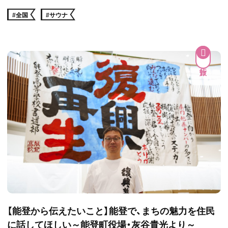
#全国
#サウナ
【能登から伝えたいこと】能登で、まちの魅力を住民
に話してほしい～能登町役場・灰谷貴光より～