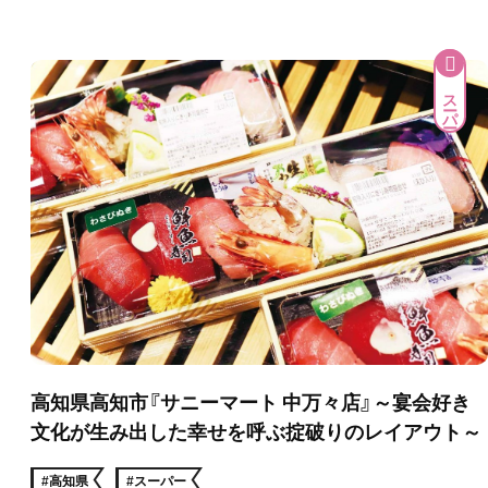
スーパー
高知県高知市『サニーマート 中万々店』～宴会好き
文化が生み出した幸せを呼ぶ掟破りのレイアウト～
#高知県
#スーパー