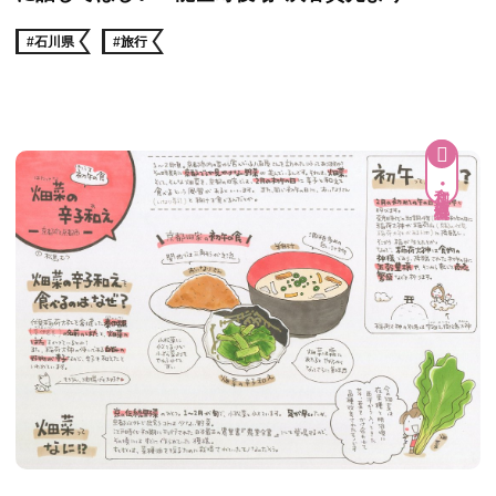
#石川県
#旅行
和食・郷土料理