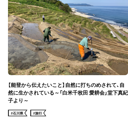
【能登から伝えたいこと】自然に打ちのめされて、自
然に生かされている～「白米千枚田 愛耕会」堂下真紀
子より～
#石川県
#旅行