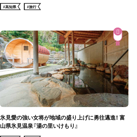
#高知県
#旅行
氷見愛の強い女将が地域の盛り上げに勇往邁進！ 富
山県氷見温泉『湯の里いけもり』