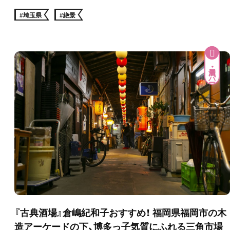
#埼玉県
#絶景
居酒屋・バー
『古典酒場』倉嶋紀和子おすすめ！ 福岡県福岡市の木
造アーケードの下、博多っ子気質にふれる三角市場