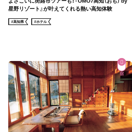
よさこいに街路市ツアーも！『OMO7高知（おも） by
星野リゾート』が叶えてくれる熱い高知体験
#高知県
#ホテル