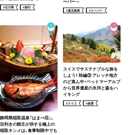
ーパー～
#石川県
#旅行
#鹿児島県
#スーパー
スイスでサステナブルな旅を
しよう！ 秋編③ アレッチ地方
のど真ん中・ベットマーアルプ
から世界遺産の氷河と森をハ
イキング
#スイス
#絶景
静岡県稲取温泉『はまべ荘』。
目利きの館主が供する極上の
稲取キンメは、食事制限中でも