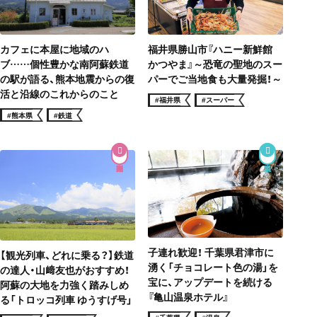
福井県勝山市『ハニー新鮮館
カフェに本屋に地域のハ
かつやま』～恐竜の聖地のスー
ブ……個性豊かな南阿蘇鉄道
パーでご当地食も大量発掘！～
の駅が語る、熊本地震からの復
活と沿線のこれからのこと
#福井県
#スーパー
#熊本県
#鉄道
子連れ歓迎！ 千葉県君津市に
【観光列車、どれに乗る？】鉄道
湧く「チョコレート色の湯」を
の達人・山﨑友也がおすすめ！
宝に、アップデートを続ける
阿蘇の大地を力強く踏みしめ
『亀山温泉ホテル』
る「トロッコ列車 ゆうすげ号」