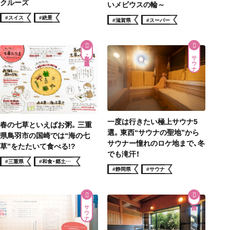
クルーズ
いメビウスの輪～
#スイス
#絶景
#滋賀県
#スーパー
和食・郷土料理
サウナ
一度は行きたい極上サウナ5
春の七草といえばお粥。三重
選。東西“サウナの聖地”から
県鳥羽市の国崎では“海の七
サウナー憧れのロケ地まで、冬
草”をたたいて食べる!?
でも滝汗！
#三重県
#和食・郷土料
理
#静岡県
#サウナ
サウナ