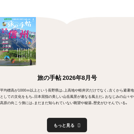
旅の手帖 2026年8月号
平均標高が1000ｍ以上という長野県は、上高地や軽井沢だけでなく、古くから避暑地
としての文化をもち、日本屈指の美しい山岳風景が連なる風土だ。おなじみの山々や
高原の向こう側には、まだまだ知られていない眺望や秘湯、歴史がひそんでいる。
もっと見る