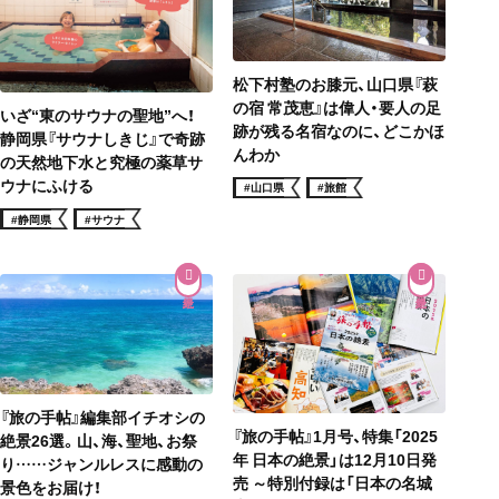
松下村塾のお膝元、山口県『萩
の宿 常茂恵』は偉人・要人の足
いざ“東のサウナの聖地”へ！
跡が残る名宿なのに、どこかほ
静岡県『サウナしきじ』で奇跡
んわか
の天然地下水と究極の薬草サ
ウナにふける
#山口県
#旅館
#静岡県
#サウナ
『旅の手帖』編集部イチオシの
『旅の手帖』1月号、特集「2025
絶景26選。山、海、聖地、お祭
年 日本の絶景」は12月10日発
り……ジャンルレスに感動の
売 ～特別付録は「日本の名城
景色をお届け！