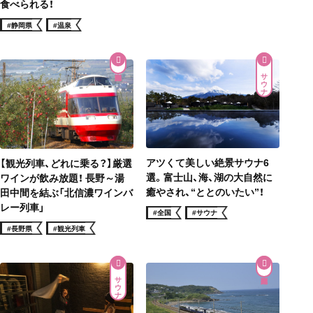
食べられる！
#静岡県
#温泉
サウナ
アツくて美しい絶景サウナ6
【観光列車、どれに乗る？】厳選
選。富士山、海、湖の大自然に
ワインが飲み放題！ 長野～湯
癒やされ、“ととのいたい”！
田中間を結ぶ「北信濃ワインバ
レー列車」
#全国
#サウナ
#長野県
#観光列車
サウナ