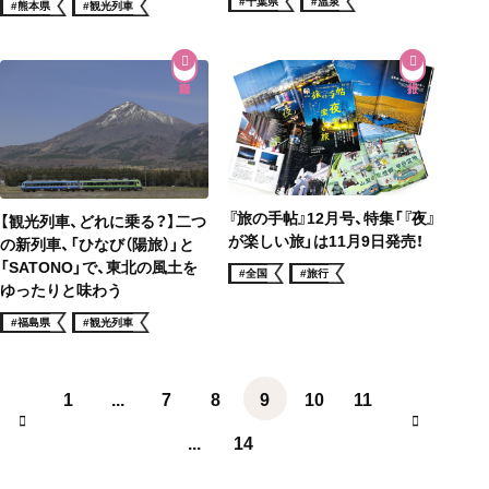
#千葉県
#温泉
#熊本県
#観光列車
『旅の手帖』12月号、特集「『夜』
【観光列車、どれに乗る？】二つ
が楽しい旅」は11月9日発売！
の新列車、「ひなび（陽旅）」と
「SATONO」で、東北の風土を
#全国
#旅行
ゆったりと味わう
#福島県
#観光列車
1
...
7
8
9
10
11
...
14