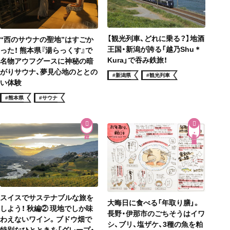
【観光列車、どれに乗る？】地酒
“西のサウナの聖地”はすごか
王国・新潟が誇る「越乃Shu＊
った！ 熊本県『湯らっくす』で
Kura」で吞み鉄旅！
名物アウフグースに神秘の暗
がりサウナ、夢見心地のととの
#新潟県
#観光列車
い体験
#熊本県
#サウナ
和食・郷土料理
スイスでサステナブルな旅を
大晦日に食べる「年取り膳」。
しよう！ 秋編② 現地でしか味
長野・伊那市のごちそうはイワ
わえないワイン。ブドウ畑で
シ、ブリ、塩ザケ、3種の魚を粕
特別なひとときを「グレープ・