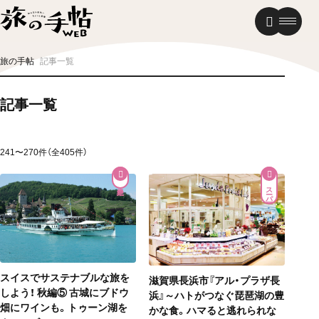
温泉
グルメ
街歩き
旅の手帖
記事一覧
ニュース
記事一覧
新着記事
241〜270件（全405件）
スーパー
スイスでサステナブルな旅を
滋賀県長浜市『アル・プラザ長
しよう！ 秋編⑤ 古城にブドウ
浜』～ハトがつなぐ琵琶湖の豊
畑にワインも。トゥーン湖を
かな食。ハマると逃れられな