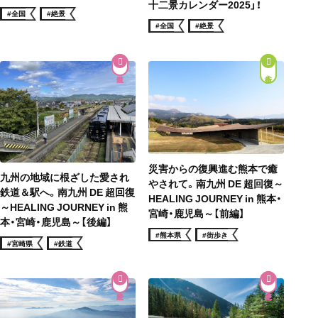
十二景カレンダー2025」！
#全国
#絶景
#全国
#絶景
街歩き
災害からの復興進む熊本で癒
九州の地域に根ざした愛され
やされて。南九州 DE 超回復～
鉄道＆駅へ。南九州 DE 超回復
HEALING JOURNEY in 熊本・
～HEALING JOURNEY in 熊
宮崎・鹿児島～【前編】
本・宮崎・鹿児島～【後編】
#熊本県
#街歩き
#宮崎県
#鉄道