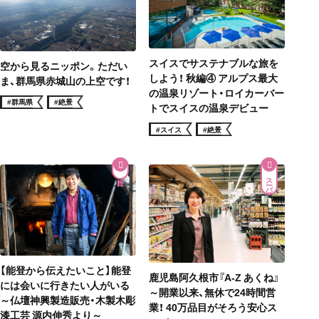
スイスでサステナブルな旅を
空から見るニッポン。ただい
しよう！ 秋編④ アルプス最大
ま、群馬県赤城山の上空です！
の温泉リゾート・ロイカーバー
#群馬県
#絶景
トでスイスの温泉デビュー
#スイス
#絶景
スーパー
【能登から伝えたいこと】能登
鹿児島阿久根市『A-Z あくね』
には会いに行きたい人がいる
～開業以来、無休で24時間営
～仏壇神興製造販売・木製木彫
業！ 40万品目がそろう安心ス
漆工芸 源内伸秀より～