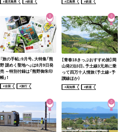
#鹿児島県
#鉄道
#広島県
#鉄道
『旅の手帖』9月号、大特集「熊
【青春18きっぷおすすめ旅】岡
野 謎めく聖地へ」は8月9日発
山発2泊3日、予土線3兄弟に乗
売 ～特別付録は「熊野御朱印
って四万十人情旅（予土線・予
帳」！
讃線ほか）
#全国
#旅行
#高知県
#鉄道