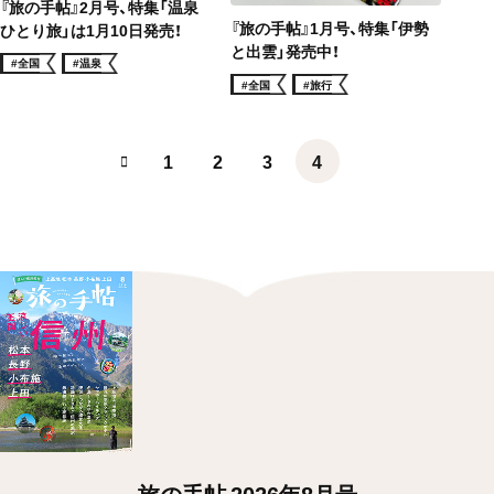
『旅の手帖』2月号、特集「温泉
『旅の手帖』1月号、特集「伊勢
ひとり旅」は1月10日発売！
と出雲」発売中！
#全国
#温泉
#全国
#旅行
1
2
3
4
旅の手帖 2026年8月号