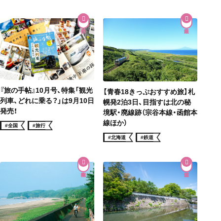
『旅の手帖』10月号、特集「観光
【青春18きっぷおすすめ旅】札
列車、どれに乗る？」は9月10日
幌発2泊3日、目指すは北の秘
発売！
境駅・廃線跡（宗谷本線・函館本
線ほか）
#全国
#旅行
#北海道
#鉄道