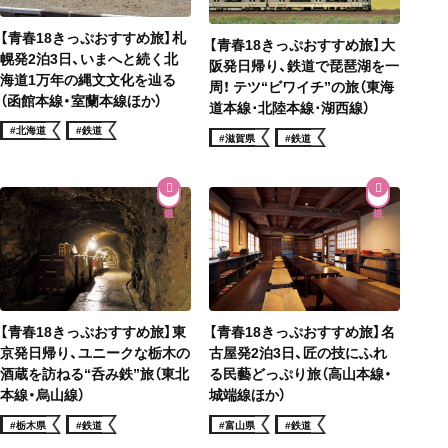
【青春18きっぷおすすめ旅】札
【青春18きっぷおすすめ旅】大
幌発2泊3日、いまへと続く北
阪発日帰り、鉄道で琵琶湖を一
海道1万年の縄文文化を辿る
周！ テツ“ビワイチ”の旅（東海
（函館本線・室蘭本線ほか）
道本線･北陸本線･湖西線）
#北海道
#鉄道
#滋賀県
#鉄道
【青春18きっぷおすすめ旅】東
【青春18きっぷおすすめ旅】名
京発日帰り、ユニークな栃木の
古屋発2泊3日、匠の技にふれ
酒蔵を訪ねる“呑み鉄”旅（東北
る民藝どっぷり旅（高山本線・
本線・烏山線）
城端線ほか）
#栃木県
#鉄道
#富山県
#鉄道