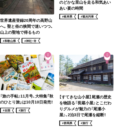
のどかな里山を走る和気あい
あい宴の時間
#岐阜県
#観光列車
世界遺産登録20周年の高野山
へ。聖と俗の狭間で迷いつつ、
山上の聖地で得るもの
#和歌山県
#神社・寺
『旅の手帖』11月号、大特集「秋
【すてきな山小屋】尾瀬の歴史
のひとり旅」は10月10日発売！
を物語る『長蔵小屋』とこだわ
りグルメが魅力の『尾瀬小
#全国
#旅行
屋』、2泊3日で尾瀬を縦断！
#群馬県
#旅行