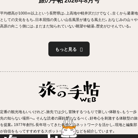
平均標高が1000ｍ以上という長野県は、上高地や軽井沢だけでなく、古くから避暑地
としての文化をもち、日本屈指の美しい山岳風景が連なる風土だ。おなじみの山々や
高原の向こう側には、まだまだ知られていない眺望や秘湯、歴史がひそんでいる。
もっと見る
定番の観光地もいいけれど、旅先では少し冒険するつもりで新しい体験を、もう一歩
先の知らない場所へ。そんな読者の羅針盤となるべく、好奇心を刺激する体験型の旅
を提案。1977年創刊、長年培ってきた各地とのネットワークを活かし、現地と編集部
が自信をもってすすめするスポット・イベントなどを紹介しています。