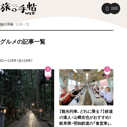
温泉
グルメ
街歩き
旅の手帖
記事一覧
ニュース
グルメの記事一覧
新着記事
91〜118件（全118件）
神社・寺
【観光列車、どれに乗る？】鉄道
の達人・山﨑友也がおすすめ！
岐阜県・明知鉄道の「食堂車」。