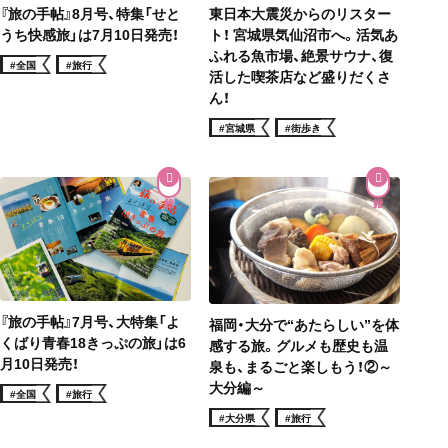
『旅の手帖』8月号、特集「せと
東日本大震災からのリスター
うち快感旅」は7月10日発売！
ト！ 宮城県気仙沼市へ。活気あ
ふれる魚市場、絶景サウナ、復
#全国
#旅行
活した喫茶店など盛りだくさ
ん！
#宮城県
#街歩き
『旅の手帖』7月号、大特集「よ
福岡・大分で“あたらしい”を体
くばり青春18きっぷの旅」は6
感する旅。グルメも歴史も温
月10日発売！
泉も、まるごと楽しもう！②～
大分編～
#全国
#旅行
#大分県
#旅行