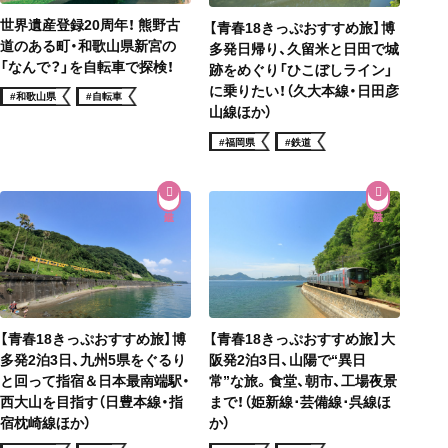
世界遺産登録20周年！ 熊野古
【青春18きっぷおすすめ旅】博
道のある町・和歌山県新宮の
多発日帰り、久留米と日田で城
「なんで？」を自転車で探検！
跡をめぐり「ひこぼしライン」
に乗りたい！（久大本線・日田彦
#和歌山県
#自転車
山線ほか）
#福岡県
#鉄道
【青春18きっぷおすすめ旅】博
【青春18きっぷおすすめ旅】大
多発2泊3日、九州5県をぐるり
阪発2泊3日、山陽で“異日
と回って指宿＆日本最南端駅・
常”な旅。食堂、朝市、工場夜景
西大山を目指す（日豊本線・指
まで！（姫新線･芸備線･呉線ほ
宿枕崎線ほか）
か）