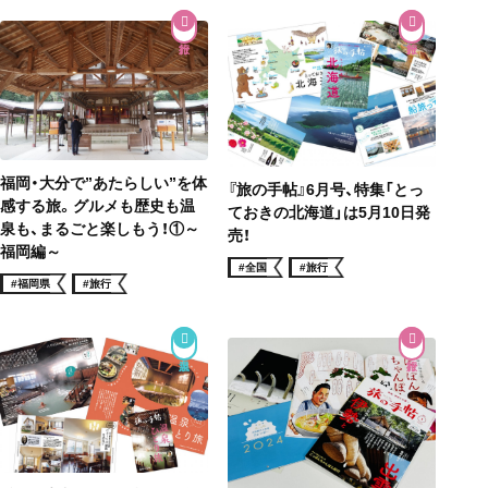
福岡・大分で”あたらしい”を体
『旅の手帖』6月号、特集「とっ
感する旅。グルメも歴史も温
ておきの北海道」は5月10日発
泉も、まるごと楽しもう！①～
売！
福岡編～
#全国
#旅行
#福岡県
#旅行