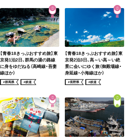
【青春18きっぷおすすめ旅】東
【青春18きっぷおすすめ旅】東
京発1泊2日、群馬の湯の路線
京発2泊3日、高～い高～い絶
に身をゆだねる（高崎線・吾妻
景に会いにゆく旅（御殿場線・
線ほか）
身延線・小海線ほか）
#群馬県
#鉄道
#長野県
#鉄道
街歩き