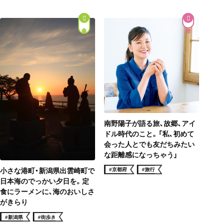
街歩き
南野陽子が語る旅、故郷、アイ
ドル時代のこと。「私、初めて
会った人とでも友だちみたい
な距離感になっちゃう」
#京都府
#旅行
小さな港町・新潟県出雲崎町で
日本海のでっかい夕日を。定
食にラーメンに、海のおいしさ
がきらり
#新潟県
#街歩き