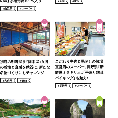
の味」は地元愛100％入り
#全国
#旅行
#山梨県
#スーパー
スーパー
こだわり牛肉＆馬刺しの牧場
別府の明礬温泉『岡本屋』女将
直営店のスーパー、長野県『新
の感性と直感を武器に、新たな
鮮屋オタギリ』は「手造り惣菜
名物づくりにもチャレンジ
バイキング」も魅力！
#大分県
#旅館
#長野県
#スーパー
街歩き