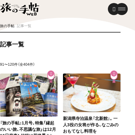
温泉
グルメ
街歩き
旅の手帖
記事一覧
ニュース
記事一覧
新着記事
91〜120件（全404件）
新潟県寺泊温泉『北新館』。一
『旅の手帖』1月号、特集「縁起
人3役の女将が作る、なごみの
のいい旅、不思議な旅」は12月
おもてなし料理を