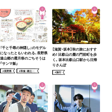
和食・郷土料理
『千と千尋の神隠し』のモデル
【滋賀・坂本】秋の旅におすす
になったともいわれる、長野県
め！ 比叡山の麓の門前町を歩
遠山郷の霜月祭のごちそうは
く。坂本比叡山口駅から日帰
「サンマ飯」
りさんぽ
#長野県
#和食・郷土料
#旅行
理