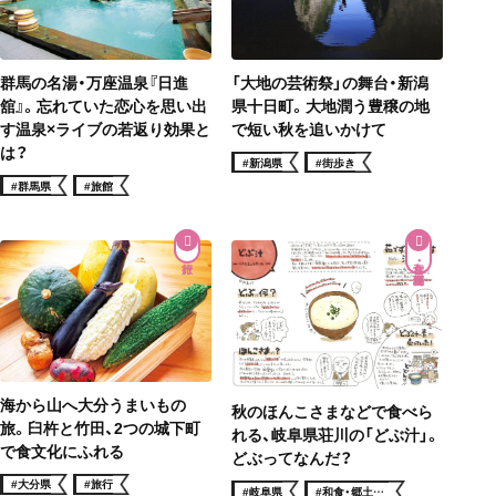
「大地の芸術祭」の舞台・新潟
群馬の名湯・万座温泉『日進
県十日町。大地潤う豊穣の地
舘』。忘れていた恋心を思い出
で短い秋を追いかけて
す温泉×ライブの若返り効果と
は？
#新潟県
#街歩き
#群馬県
#旅館
和食・郷土料理
海から山へ大分うまいもの
秋のほんこさまなどで食べら
旅。臼杵と竹田、2つの城下町
れる、岐阜県荘川の「どぶ汁」。
で食文化にふれる
どぶってなんだ？
#大分県
#旅行
#岐阜県
#和食・郷土料