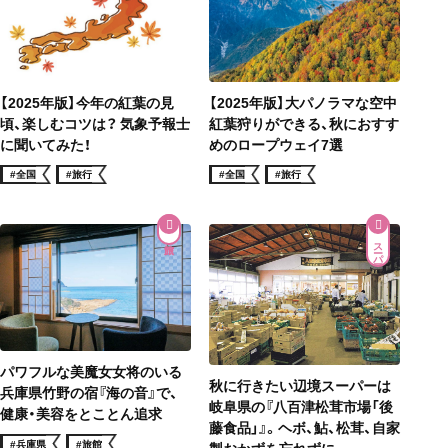
【2025年版】今年の紅葉の見
【2025年版】大パノラマな空中
頃、楽しむコツは？ 気象予報士
紅葉狩りができる、秋におすす
に聞いてみた！
めのロープウェイ7選
#全国
#旅行
#全国
#旅行
スーパー
パワフルな美魔女女将のいる
秋に行きたい辺境スーパーは
兵庫県竹野の宿『海の音』で、
岐阜県の『八百津松茸市場「後
健康・美容をとことん追求
藤食品」』。ヘボ、鮎、松茸、自家
#兵庫県
#旅館