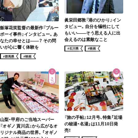
眞栄田郷敦『港のひかり』イン
タビュー。自分を犠牲にして
飯塚花笑監督の最新作『ブルー
もいい——そう思える人に出
ボーイ事件』インタビュー。あ
会えるのは素敵なこと
なたの幸せとは——？ その問
いが心に響く体験を
#石川県
#映画
#群馬県
#映画
スーパー
『旅の手帖』12月号、特集「近場
山梨・甲府のご当地スーパー
の秘湯・名湯」は11月10日発
『オギノ 貢川店』から広がるオ
売！
リジナル商品の世界。「オギノ