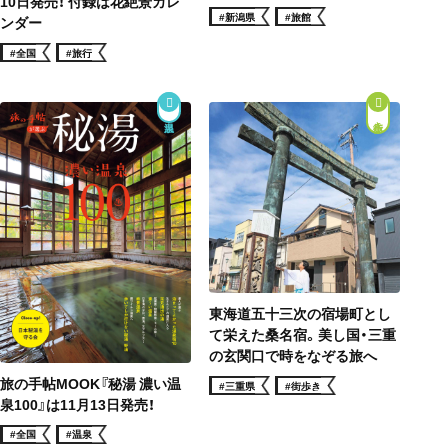
10日発売！ 付録は花絶景カレ
#新潟県
#旅館
ンダー
#全国
#旅行
街歩き
東海道五十三次の宿場町とし
て栄えた桑名宿。美し国・三重
の玄関口で時をなぞる旅へ
旅の手帖MOOK『秘湯 濃い温
#三重県
#街歩き
泉100』は11月13日発売！
#全国
#温泉