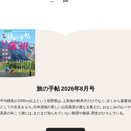
旅の手帖 2026年8月号
平均標高が1000ｍ以上という長野県は、上高地や軽井沢だけでなく、古くから避暑地
としての文化をもち、日本屈指の美しい山岳風景が連なる風土だ。おなじみの山々や
高原の向こう側には、まだまだ知られていない眺望や秘湯、歴史がひそんでいる。