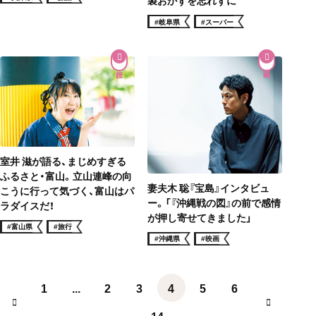
製おかずを忘れずに
#岐阜県
#スーパー
室井 滋が語る、まじめすぎる
ふるさと・富山。立山連峰の向
妻夫木 聡『宝島』インタビュ
こうに行って気づく、富山はパ
ー。「『沖縄戦の図』の前で感情
ラダイスだ！
が押し寄せてきました」
#富山県
#旅行
#沖縄県
#映画
1
...
2
3
4
5
6
...
14