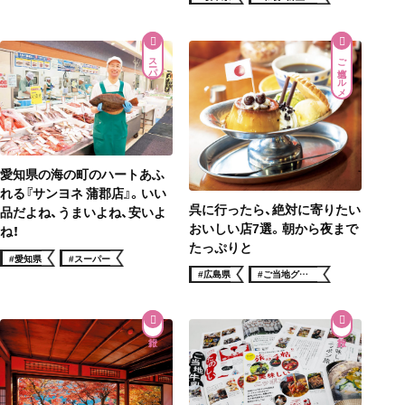
理
スーパー
ご当地グルメ
愛知県の海の町のハートあふ
れる『サンヨネ 蒲郡店』。いい
呉に行ったら、絶対に寄りたい
品だよね、うまいよね、安いよ
おいしい店7選。朝から夜まで
ね！
たっぷりと
#愛知県
#スーパー
#広島県
#ご当地グル
メ