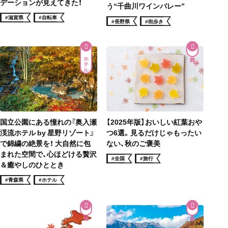
デーションが見えてきた！
う“千曲川ワインバレー”
#滋賀県
#自転車
#長野県
#街歩き
ホテル
【2025年版】おいしい紅葉おや
国立公園にある憧れの『奥入瀬
つ6選。見るだけじゃもったい
渓流ホテル by 星野リゾート』
ない、秋のご褒美
で錦繍の絶景を！ 大自然に包
まれた空間で、心ほどける贅沢
#全国
#旅行
＆癒やしのひととき
#青森県
#ホテル