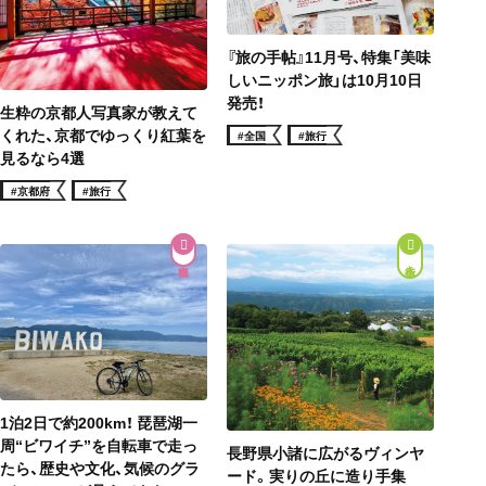
『旅の手帖』11月号、特集「美味
しいニッポン旅」は10月10日
発売！
生粋の京都人写真家が教えて
くれた、京都でゆっくり紅葉を
#全国
#旅行
見るなら4選
#京都府
#旅行
街歩き
1泊2日で約200km！ 琵琶湖一
周“ビワイチ”を自転車で走っ
長野県小諸に広がるヴィンヤ
たら、歴史や文化、気候のグラ
ード。実りの丘に造り手集