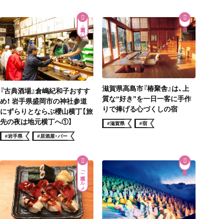
居酒屋・バー
滋賀県高島市『椿聚舎』は、上
『古典酒場』倉嶋紀和子おすす
質な“好き”を一日一客に手作
め！ 岩手県盛岡市の神社参道
りで捧げる心づくしの宿
にずらりとならぶ櫻山横丁【旅
先の夜は地元横丁へ①】
#滋賀県
#宿
#岩手県
#居酒屋・バー
ご当地グルメ