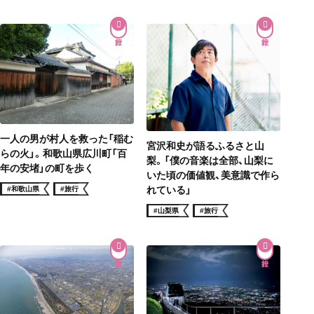
一人の男が村人を救った「稲む
宮沢和史が語るふるさと山
らの火」。和歌山県広川町「百
梨。「僕の音楽は全部、山梨に
年の安堵」の町を歩く
いた頃の価値観、美意識で作ら
れている」
#和歌山県
#旅行
#山梨県
#旅行