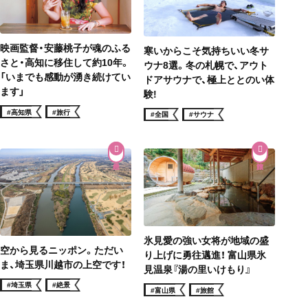
映画監督・安藤桃子が魂のふる
寒いからこそ気持ちいい冬サ
さと・高知に移住して約10年。
ウナ8選。冬の札幌で、アウト
「いまでも感動が湧き続けてい
ドアサウナで、極上ととのい体
ます」
験!
#高知県
#旅行
#全国
#サウナ
氷見愛の強い女将が地域の盛
空から見るニッポン。ただい
り上げに勇往邁進！ 富山県氷
ま、埼玉県川越市の上空です！
見温泉『湯の里いけもり』
#埼玉県
#絶景
#富山県
#旅館