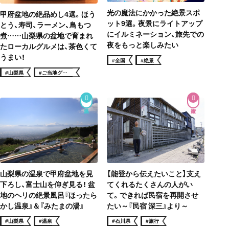
光の魔法にかかった絶景スポ
甲府盆地の絶品めし4選。ほう
ット9選。夜景にライトアップ
とう、寿司、ラーメン、鳥もつ
にイルミネーション、旅先での
煮……山梨県の盆地で育まれ
夜をもっと楽しみたい
たローカルグルメは、茶色くて
うまい！
#全国
#絶景
#山梨県
#ご当地グル
メ
山梨県の温泉で甲府盆地を見
【能登から伝えたいこと】支え
下ろし、富士山を仰ぎ見る！ 盆
てくれるたくさんの人がい
地のヘリの絶景風呂『ほったら
て。できれば民宿を再開させ
かし温泉』＆『みたまの湯』
たい～『民宿 深三』より～
#山梨県
#温泉
#石川県
#旅行