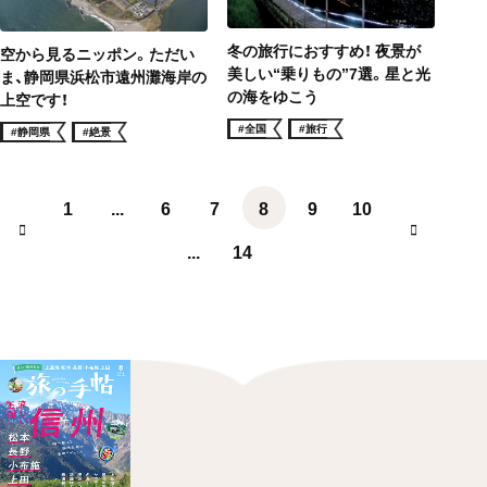
冬の旅行におすすめ！ 夜景が
空から見るニッポン。ただい
美しい“乗りもの”7選。星と光
ま、静岡県浜松市遠州灘海岸の
の海をゆこう
上空です！
#全国
#旅行
#静岡県
#絶景
1
...
6
7
8
9
10
...
14