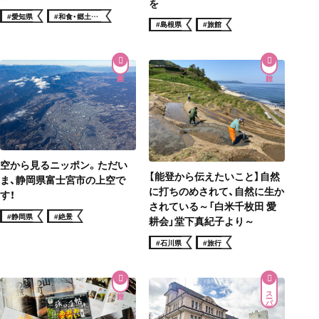
を
#愛知県
#和食・郷土料
理
#島根県
#旅館
空から見るニッポン。ただい
【能登から伝えたいこと】自然
ま、静岡県富士宮市の上空で
に打ちのめされて、自然に生か
す！
されている～「白米千枚田 愛
#静岡県
#絶景
耕会」堂下真紀子より～
#石川県
#旅行
スーパー