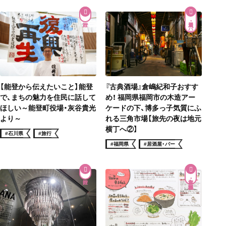
居酒屋・バー
【能登から伝えたいこと】能登
『古典酒場』倉嶋紀和子おすす
で、まちの魅力を住民に話して
め！ 福岡県福岡市の木造アー
ほしい～能登町役場・灰谷貴光
ケードの下、博多っ子気質にふ
より～
れる三角市場【旅先の夜は地元
横丁へ②】
#石川県
#旅行
#福岡県
#居酒屋・バー
和食・郷土料理