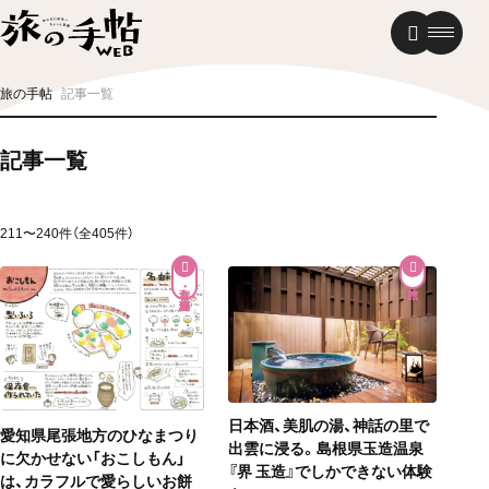
温泉
グルメ
街歩き
旅の手帖
記事一覧
ニュース
記事一覧
新着記事
211〜240件（全405件）
和食・郷土料理
日本酒、美肌の湯、神話の里で
愛知県尾張地方のひなまつり
出雲に浸る。島根県玉造温泉
に欠かせない「おこしもん」
『界 玉造』でしかできない体験
は、カラフルで愛らしいお餅