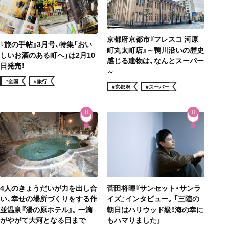
京都府京都市『フレスコ 河原
『旅の手帖』3月号、特集「おい
町丸太町店』～鴨川沿いの歴史
しいお酒のある町へ」は2月10
感じる建物は、なんとスーパー
日発売！
～
#全国
#旅行
#京都府
#スーパー
菅田将暉『サンセット・サンラ
4人のきょうだいが力を出し合
イズ』インタビュー。「三陸の
い、幸せの場所づくりをする作
朝日はハリウッド級！海の幸に
並温泉『湯の原ホテル』。一滴
もハマりました」
がやがて大河となる日まで