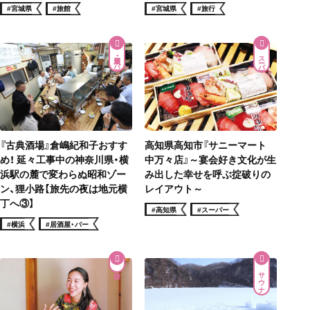
#宮城県
#旅行
#宮城県
#旅館
居酒屋・バー
スーパー
『古典酒場』倉嶋紀和子おすす
高知県高知市『サニーマート
め！ 延々工事中の神奈川県・横
中万々店』～宴会好き文化が生
浜駅の麓で変わらぬ昭和ゾー
み出した幸せを呼ぶ掟破りの
ン、狸小路【旅先の夜は地元横
レイアウト～
丁へ③】
#高知県
#スーパー
#横浜
#居酒屋・バー
サウナ