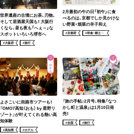
2月最初の午の日「初午」に食
世界遺産の古墳にお茶、刃物。
べるのは、京都でしか見かけな
そして居酒屋天国も！ 大阪行
い野菜・畑菜の辛子和え
くなら、昼も夜も「へぇ～」な
#京都府
#和食・郷土料
スポットいろいろ堺市へ
理
#大阪府
#旅行
ホテル
『旅の手帖』2月号、特集「なつ
よさこいに街路市ツアーも！
かし町と温泉」は1月10日発
『OMO7高知（おも） by 星野リ
売！
ゾート』が叶えてくれる熱い高
知体験
#全国
#旅行
#高知県
#ホテル