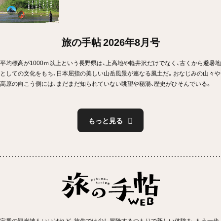
旅の手帖 2026年8月号
平均標高が1000ｍ以上という長野県は、上高地や軽井沢だけでなく、古くから避暑地
としての文化をもち、日本屈指の美しい山岳風景が連なる風土だ。おなじみの山々や
高原の向こう側には、まだまだ知られていない眺望や秘湯、歴史がひそんでいる。
もっと見る
定番の観光地もいいけれど、旅先では少し冒険するつもりで新しい体験を、もう一歩