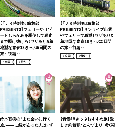
【『ＪＲ時刻表』編集部
【『ＪＲ時刻表』編集部
PRESENTS】フェリーやリゾ
PRESENTS】サンライズ出雲
ートしらかみを駆使して網走
やフェリーで移動！ワザあり&
まで駆け抜けろ！ワザあり&着
着地型な青春18きっぷ5日間
地型な青春18きっぷ5日間の
の旅～前編～
旅～後編～
#全国
#旅行
#全国
#旅行
鈴木杏樹の「また会いに行く
【青春18きっぷおすすめ旅】愛
旅」——ご縁があった人は、ず
しき終着駅“どんづまり”考（関