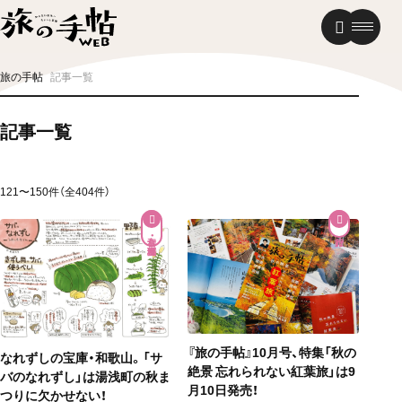
温泉
グルメ
街歩き
旅の手帖
記事一覧
ニュース
記事一覧
新着記事
121〜150件（全404件）
和食・郷土料理
『旅の手帖』10月号、特集「秋の
なれずしの宝庫・和歌山。「サ
絶景 忘れられない紅葉旅」は9
バのなれずし」は湯浅町の秋ま
月10日発売！
つりに欠かせない！