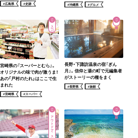
#広島県
#史跡
#沖縄県
#グルメ
スーパー
長野・下諏訪温泉の宿『ぎん
宮崎県の『スーパーとむら』。
月』。信仰と湯の町で元編集者
オリジナルの味で肉が激うま！
がストーリーの種をまく
あの「戸村のたれ」はここで生
まれた
#長野県
#旅館
#宮崎県
#スーパー
アウトドア・スポーツ