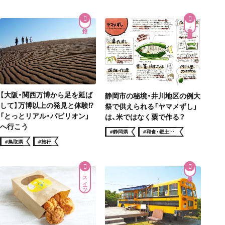
和食・郷土料理
【大阪・関西万博から足を延ば
静岡市の秘境・井川地区の例大
して】万博以上の発見と体験⁉
祭で供えられる「ヤマメずし」
「とっとリアル・パビリオン」
は、米ではなく粟で作る？
へ行こう
#静岡県
#和食・郷土料
理
#鳥取県
#旅行
スイーツ