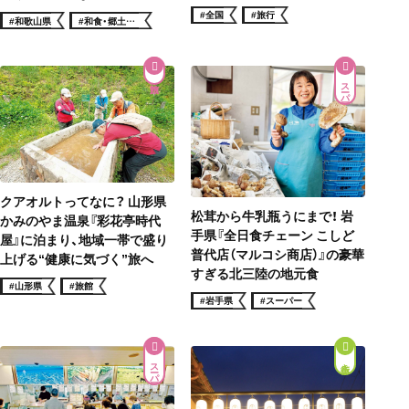
#全国
#旅行
#和歌山県
#和食・郷土料
理
スーパー
クアオルトってなに？ 山形県
松茸から牛乳瓶うにまで！ 岩
かみのやま温泉『彩花亭時代
手県『全日食チェーン こしど
屋』に泊まり、地域一帯で盛り
普代店（マルコシ商店）』の豪華
上げる“健康に気づく”旅へ
すぎる北三陸の地元食
#山形県
#旅館
#岩手県
#スーパー
スーパー
街歩き