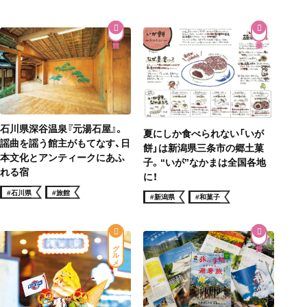
石川県深谷温泉『元湯石屋』。
夏にしか食べられない「いが
謡曲を謡う館主がもてなす、日
餅」は新潟県三条市の郷土菓
本文化とアンティークにあふ
子。“いが”なかまは全国各地
れる宿
に！
#石川県
#旅館
#新潟県
#和菓子
グルメ