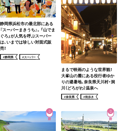
静岡県浜松市の最北部にある
『スーパーまきうち』。「山でま
ぐろ」が人気を呼ぶスーパー
は、いまでは珍しい対面式販
売！
#静岡県
#スーパー
まるで映画のような世界観！
大峯山の麓にある役行者ゆか
りの避暑地、奈良県天川村・洞
川（どろがわ）温泉へ
#奈良県
#街歩き