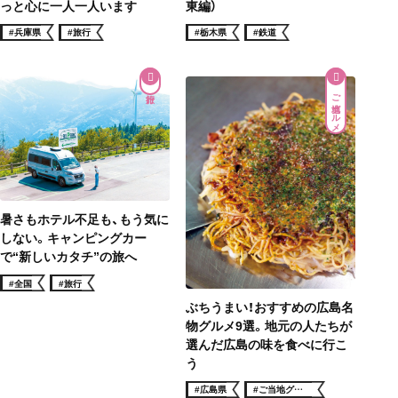
っと心に一人一人います
東編）
#兵庫県
#旅行
#栃木県
#鉄道
ご当地グルメ
暑さもホテル不足も、もう気に
しない。キャンピングカー
で“新しいカタチ”の旅へ
#全国
#旅行
ぶちうまい！おすすめの広島名
物グルメ9選。地元の人たちが
選んだ広島の味を食べに行こ
う
#広島県
#ご当地グル
メ