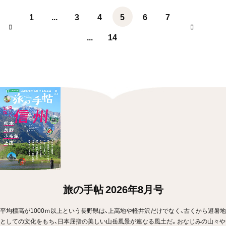
1
...
3
4
5
6
7
...
14
旅の手帖 2026年8月号
平均標高が1000ｍ以上という長野県は、上高地や軽井沢だけでなく、古くから避暑地
としての文化をもち、日本屈指の美しい山岳風景が連なる風土だ。おなじみの山々や