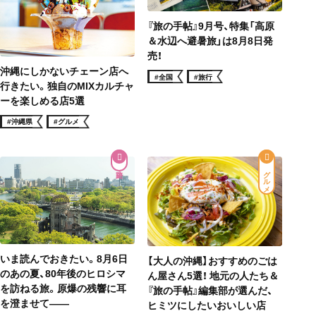
『旅の手帖』9月号、特集「高原
＆水辺へ避暑旅」は8月8日発
売！
沖縄にしかないチェーン店へ
#全国
#旅行
行きたい。独自のMIXカルチャ
ーを楽しめる店5選
#沖縄県
#グルメ
グルメ
いま読んでおきたい。8月6日
【大人の沖縄】おすすめのごは
のあの夏、80年後のヒロシマ
ん屋さん5選！ 地元の人たち＆
を訪ねる旅。原爆の残響に耳
『旅の手帖』編集部が選んだ、
を澄ませて——
ヒミツにしたいおいしい店