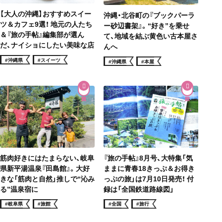
【大人の沖縄】おすすめスイー
沖縄・北谷町の『ブックパーラ
ツ＆カフェ9選！ 地元の人たち
ー砂辺書架』。“好き”を乗せ
＆『旅の手帖』編集部が選ん
て、地域を結ぶ黄色い古本屋さ
だ、ナイショにしたい美味な店
んへ
#沖縄県
#スイーツ
#沖縄県
#本屋
筋肉好きにはたまらない、岐阜
『旅の手帖』8月号、大特集「気
県新平湯温泉『田島館』。大好
ままに青春18きっぷ＆お得き
きな「筋肉と自然」推しで“沁み
っぷの旅」は7月10日発売！ 付
る”温泉宿に
録は「全国鉄道路線図」
#岐阜県
#旅館
#全国
#旅行