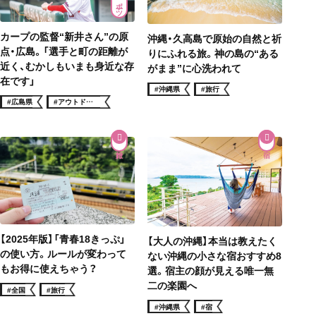
カープの監督“新井さん”の原
沖縄・久高島で原始の自然と祈
点・広島。「選手と町の距離が
りにふれる旅。神の島の“ある
近く、むかしもいまも身近な存
がまま”に心洗われて
在です」
#沖縄県
#旅行
#広島県
#アウトドア・
スポーツ
【2025年版】「青春18きっぷ」
【大人の沖縄】本当は教えたく
の使い方。ルールが変わって
ない沖縄の小さな宿おすすめ8
もお得に使えちゃう？
選。宿主の顔が見える唯一無
二の楽園へ
#全国
#旅行
#沖縄県
#宿