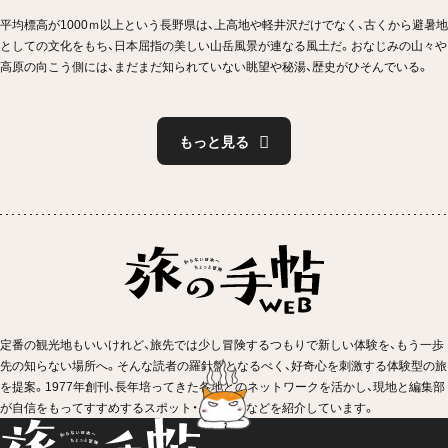
平均標高が1000ｍ以上という長野県は、上高地や軽井沢だけでなく、古くから避暑地
としての文化をもち、日本屈指の美しい山岳風景が連なる風土だ。おなじみの山々や
高原の向こう側には、まだまだ知られていない眺望や秘湯、歴史がひそんでいる。
もっと見る
定番の観光地もいいけれど、旅先では少し冒険するつもりで新しい体験を、もう一歩
先の知らない場所へ。そんな読者の羅針盤となるべく、好奇心を刺激する体験型の旅
を提案。1977年創刊、長年培ってきた各地とのネットワークを活かし、現地と編集部
が自信をもってすすめするスポット・イベントなどを紹介しています。