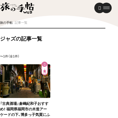
温泉
グルメ
街歩き
旅の手帖
記事一覧
ニュース
ジャズの記事一覧
新着記事
〜1件（全1件）
居酒屋・バー
『古典酒場』倉嶋紀和子おすす
め！ 福岡県福岡市の木造アー
ケードの下、博多っ子気質にふ