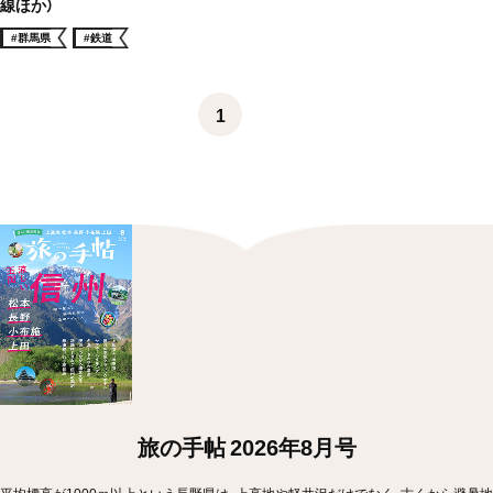
線ほか）
#群馬県
#鉄道
1
旅の手帖 2026年8月号
平均標高が1000ｍ以上という長野県は、上高地や軽井沢だけでなく、古くから避暑地