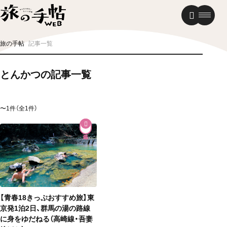
温泉
グルメ
街歩き
旅の手帖
記事一覧
ニュース
とんかつの記事一覧
新着記事
〜1件（全1件）
【青春18きっぷおすすめ旅】東
京発1泊2日、群馬の湯の路線
に身をゆだねる（高崎線・吾妻