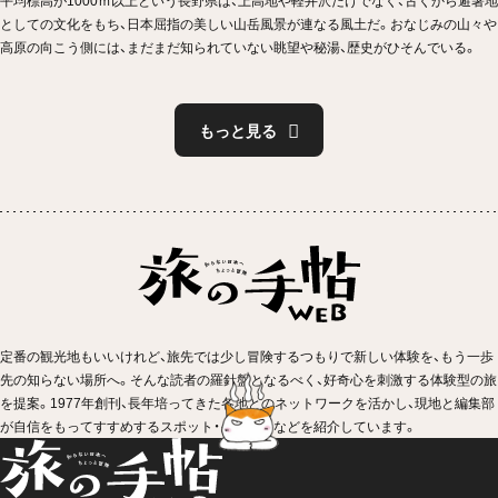
としての文化をもち、日本屈指の美しい山岳風景が連なる風土だ。おなじみの山々や
高原の向こう側には、まだまだ知られていない眺望や秘湯、歴史がひそんでいる。
もっと見る
定番の観光地もいいけれど、旅先では少し冒険するつもりで新しい体験を、もう一歩
先の知らない場所へ。そんな読者の羅針盤となるべく、好奇心を刺激する体験型の旅
を提案。1977年創刊、長年培ってきた各地とのネットワークを活かし、現地と編集部
が自信をもってすすめするスポット・イベントなどを紹介しています。